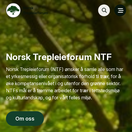
Norsk Trepleieforum NTF
Norsk Trepleieforum (NTF) ønsker å samle alle som har
et yrkesmessig eller organisatorisk forhold til trær, for å
øke kompetansenivået i og utenfor den grønne sektor.
NTFs mål er å fremme arbeidet for trær i tettstedsmiljø
og kulturlandskap, og for vårt felles miljø.
Om oss